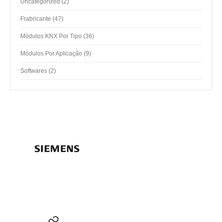
2
Uncategorized
2
products
47
Frabricante
47
products
36
Módulos KNX Por Tipo
36
products
9
Módulos Por Aplicação
9
products
2
Softwares
2
products