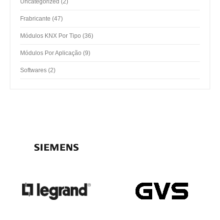
2
Uncategorized
2
products
47
Frabricante
47
products
36
Módulos KNX Por Tipo
36
products
9
Módulos Por Aplicação
9
products
2
Softwares
2
products