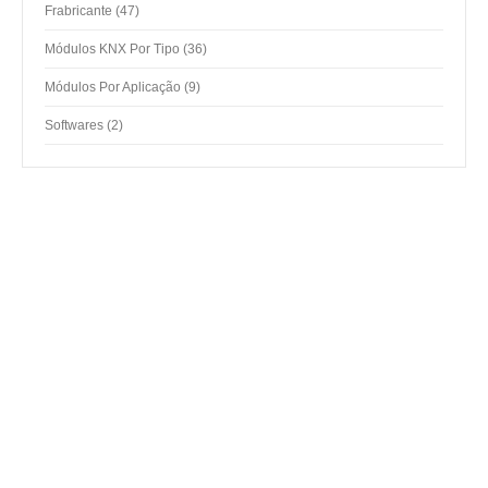
47
Frabricante
47
products
36
Módulos KNX Por Tipo
36
products
9
Módulos Por Aplicação
9
products
2
Softwares
2
products